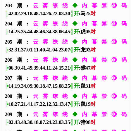
203期:
云雾缭绕
◆
内幕禁⑩码
╠
42.02.29.18.48.14.26.22.03.30
╣
开
:马25
对
204期:
云雾缭绕
◆
内幕禁⑩码
╠
14.25.35.44.48.46.34.38.06.45
╣
开
:虎05
对
205期:
云雾缭绕
◆
内幕禁⑩码
╠
32.31.37.01.11.40.41.04.23.07
╣
开
:龙03
对
206期:
云雾缭绕
◆
内幕禁⑩码
╠
06.30.41.49.39.44.11.24.15.21
╣
开
:猴47
对
207期:
云雾缭绕
◆
内幕禁⑩码
╠
14.19.34.09.30.18.47.15.08.25
╣
开
:鼠31
对
208期:
云雾缭绕
◆
内幕禁⑩码
╠
10.27.21.41.17.22.12.32.13.47
╣
开
:鼠19
对
209期:
云雾缭绕
◆
内幕禁⑩码
╠
02.43.48.30.18.07.24.23.03.35
╣
开
:猪08
对