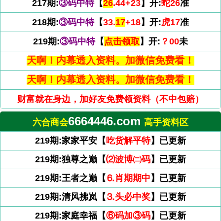
217期:
③码中特
【
26
.44+23
】开:
蛇26
准
218期:
③码中特
【
33.
17
+18
】开:
虎17
准
219期:
③码中特
【
点击领取
】开:
？00
未
天啊！内幕透入资料。加微信免费看！
天啊！内幕透入资料。加微信免费看！
财富就在身边，加好友免费领资料（不中包赔）
6664446.com
六合商会
高手资料区
219期:家家平安【
吃货解平特
】已更新
219期:独尊之巅【
⑵波博㈡码
】已更新
219期:王者之巅【
⒍肖期期中
】已更新
219期:清风拂岚【
⒊头必中奖
】已更新
219期:家庭幸福【
⑥码加③码
】已更新