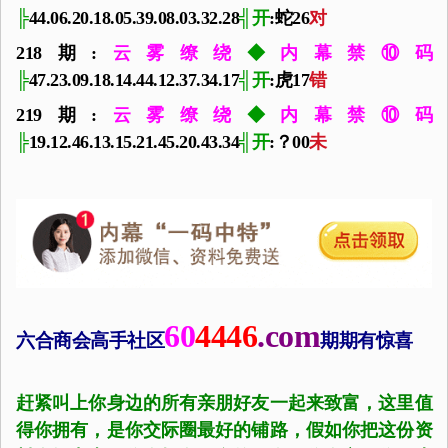
╠
44.06.20.18.05.39.08.03.32.28
╣
开
:蛇26
对
218期:
云雾缭绕
◆
内幕禁⑩码
╠
47.23.09.18.14.44.12.37.34.17
╣
开
:虎17
错
219期:
云雾缭绕
◆
内幕禁⑩码
╠
19.12.46.13.15.21.45.20.43.34
╣
开
:？00
未
60
4446
.com
六合商会高手社区
期期有惊喜
赶紧叫上你身边的所有亲朋好友一起来致富，这里值
得你拥有，是你交际圈最好的铺路，假如你把这份资