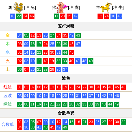
鸡
[冲 兔]
猴
[冲 虎]
羊
[冲 牛]
10
22
34
46
11
23
35
47
12
24
36
48
五行对照
金
04
05
12
13
26
27
34
35
42
43
木
08
09
16
17
24
25
38
39
46
47
水
01
14
15
22
23
30
31
44
45
火
02
03
10
11
18
19
32
33
40
41
48
49
土
06
07
20
21
28
29
36
37
波色
红波
01
02
07
08
12
13
18
19
23
24
29
30
34
35
40
45
46
蓝波
03
04
09
10
14
15
20
25
26
31
36
37
41
42
47
48
绿波
05
06
11
16
17
21
22
27
28
32
33
38
39
43
44
49
合数单双
01
03
05
07
09
10
12
14
16
18
21
23
25
27
29
30
32
合数单
34
36
38
41
43
45
47
49