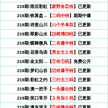
219期:雨后彩虹【
家野各②肖
】已更新
219期:铁算盘→【
二码中特
】期期中爆
219期:诗意山川【
㈢个半单双
】已更新
219期:翠影山水【
⑶尾博⑶码
】已更新
219期:蝶舞微风【
二肖爆中特
】已更新
219期:花香鸟语【
男女主⒉肖
】已更新
219期:金太阳→【
①肖①码
】免费公开
219期:梦幻山谷【
⑵肖爆平特
】已更新
219期:彩虹之约【
三行主三码
】已更新
219期:澳一把手【
一头爆出特
】已更新
219期:笑口常开【
⒊肖加⒉码
】已更新
219期:澳东道主【
①波爆中特
】已更新