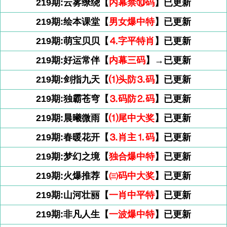
219期:云雾缭绕【
内幕禁⑩码
】已更新
219期:绘本课堂【
男女爆中特
】已更新
219期:萌宝贝贝【
⒋字平特肖
】已更新
219期:好运常伴【
内幕三码
】→已更新
219期:剑指九天【
⑴头防⒊码
】已更新
219期:独霸苍穹【
⒊码防⒉码
】已更新
219期:晨曦微雨【
⑴尾中大奖
】已更新
219期:春暖花开【
⒊肖主⒈码
】已更新
219期:梦幻之境【
独合爆中特
】已更新
219期:火爆推荐【
㈢码中大奖
】已更新
219期:山河壮丽【
一肖中平特
】已更新
219期:非凡人生【
一波爆中特
】已更新