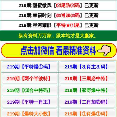
219期:甜蜜微风【
⑵尾防⑵码
】已更新
219期:幸福时刻【
㈢肖加㈢码
】已更新
219期:星河耀眼【
平特★⑴尾
】已更新
纵有资料万万家，跟本站才是大赢家。
219期【平特爆①码】
219期【⒊肖主⒊码】
219期【两个半波特】
219期【三期必中特】
219期【⑶合中特码】
219期【家野爆中特】
219期【平特一肖王】
219期【二肖加②码】
219期【爆特大小数】
219期【①肖爆①码】