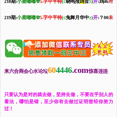
218期:
小鹿嘟嘟
☢
5.字中平特
(≤
晓鸣报
鸡
音
≥)
开
:鸡46
对
219期:
小鹿嘟嘟
☢
5.字中平特
(≤
兔舞月华中
≥)
开
:？00
未
60
4446
.com
来六合商会心水论坛
惊喜连连
只要认为是对的就去做，坚持去做，不要在乎别人的
看法，哪怕是错，至少你有去做过证明曾经你努力
过！