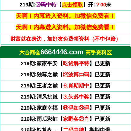
219期:
③码中特
【
点击领取
】开:
？00
未
天啊！内幕透入资料。加微信免费看！
天啊！内幕透入资料。加微信免费看！
财富就在身边，加好友免费领资料（不中包赔）
6664446.com
六合商会
高手资料区
219期:家家平安【
吃货解平特
】已更新
219期:独尊之巅【
⑵波博㈡码
】已更新
219期:王者之巅【
⒍肖期期中
】已更新
219期:清风拂岚【
⒊头必中奖
】已更新
219期:家庭幸福【
⑥码加③码
】已更新
219期:雨后彩虹【
家野各②肖
】已更新
219期:铁算盘→【
二码中特
】期期中爆