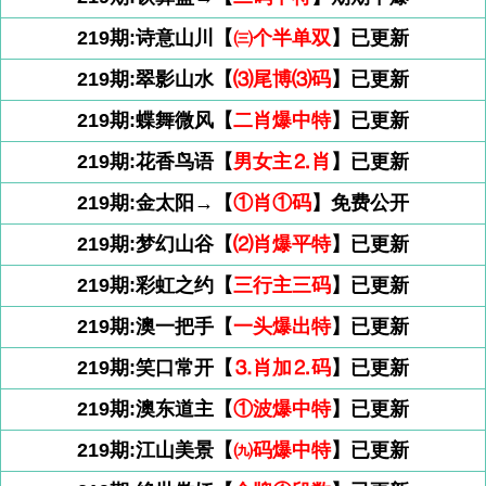
219期:诗意山川【
㈢个半单双
】已更新
219期:翠影山水【
⑶尾博⑶码
】已更新
219期:蝶舞微风【
二肖爆中特
】已更新
219期:花香鸟语【
男女主⒉肖
】已更新
219期:金太阳→【
①肖①码
】免费公开
219期:梦幻山谷【
⑵肖爆平特
】已更新
219期:彩虹之约【
三行主三码
】已更新
219期:澳一把手【
一头爆出特
】已更新
219期:笑口常开【
⒊肖加⒉码
】已更新
219期:澳东道主【
①波爆中特
】已更新
219期:江山美景【
㈨码爆中特
】已更新