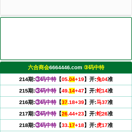
六合商会
6664446.com
③码中特
214期:
③码中特
【
05.
04
+19
】开:
兔04
准
215期:
③码中特
【
49.
14
+47
】开:
蛇14
准
216期:
③码中特
【
37
.18+39
】开:
马37
准
217期:
③码中特
【
26
.44+23
】开:
蛇26
准
218期:
③码中特
【
33.
17
+18
】开:
虎17
准